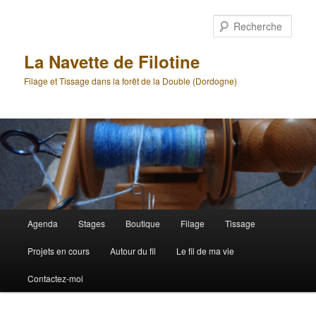
Aller
Aller
au
au
Rech
contenu
contenu
principal
secondaire
La Navette de Filotine
Filage et Tissage dans la forêt de la Double (Dordogne)
Menu
Agenda
Stages
Boutique
Filage
Tissage
principal
Projets en cours
Autour du fil
Le fil de ma vie
Contactez-moi