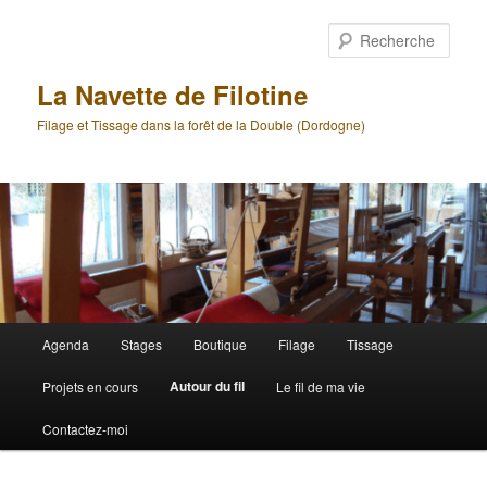
Aller
Aller
au
au
Rech
contenu
contenu
principal
secondaire
La Navette de Filotine
Filage et Tissage dans la forêt de la Double (Dordogne)
Menu
Agenda
Stages
Boutique
Filage
Tissage
principal
Autour du fil
Projets en cours
Le fil de ma vie
Contactez-moi