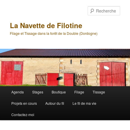
Aller
au
Rech
contenu
principal
La Navette de Filotine
Filage et Tissage dans la forêt de la Double (Dordogne)
Menu
Agenda
Stages
Boutique
Filage
Tissage
principal
Projets en cours
Autour du fil
Le fil de ma vie
Contactez-moi