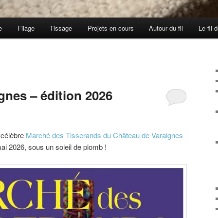
e
Filage
Tissage
Projets en cours
Autour du fil
Le fil 
gnes – édition 2026
 célèbre
Marché des Tisserands du Château de Varaignes
mai 2026, sous un soleil de plomb !