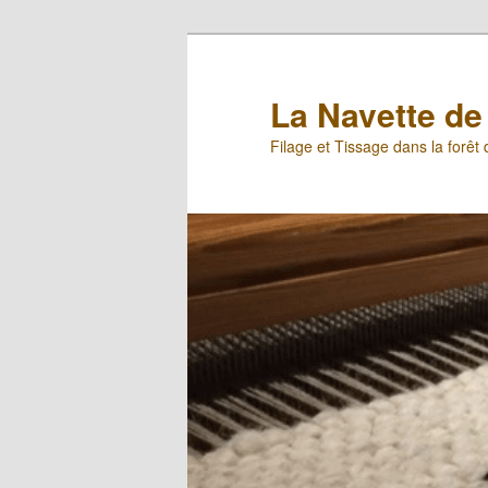
Aller
Aller
au
au
contenu
contenu
La Navette de 
principal
secondaire
Filage et Tissage dans la forêt