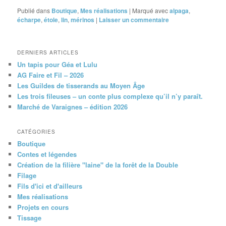
Publié dans
Boutique
,
Mes réalisations
|
Marqué avec
alpaga
,
écharpe
,
étole
,
lin
,
mérinos
|
Laisser un commentaire
DERNIERS ARTICLES
Un tapis pour Géa et Lulu
AG Faire et Fil – 2026
Les Guildes de tisserands au Moyen Âge
Les trois fileuses – un conte plus complexe qu’il n’y paraît.
Marché de Varaignes – édition 2026
CATÉGORIES
Boutique
Contes et légendes
Création de la filière "laine" de la forêt de la Double
Filage
Fils d'ici et d'ailleurs
Mes réalisations
Projets en cours
Tissage