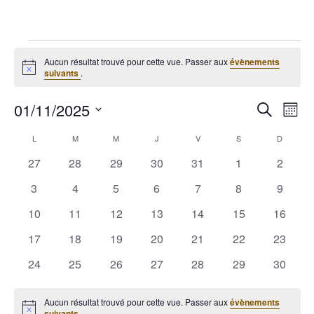
Évènements
Aucun résultat trouvé pour cette vue. Passer aux
évènements
Notice
suivants
.
01/11/2025
Recherche
Navig
Recherche
Mois
et
de
Sélectionnez
navigation
vues
Calendrier
L
LUNDI
M
MARDI
M
MERCREDI
J
JEUDI
V
VENDREDI
S
SAMEDI
D
DIMANC
une
de
Évèn
de
date.
0
0
0
0
0
0
0
27
28
29
30
31
1
2
vues
Évènements
évènements
évènements
évènements
évènements
évènements
évènements
évènem
Évènements
0
0
0
0
0
0
0
3
4
5
6
7
8
9
évènements
évènements
évènements
évènements
évènements
évènements
évènem
0
0
0
0
0
0
0
10
11
12
13
14
15
16
évènements
évènements
évènements
évènements
évènements
évènements
évènem
0
0
0
0
0
0
0
17
18
19
20
21
22
23
évènements
évènements
évènements
évènements
évènements
évènements
évènem
0
0
0
0
0
0
0
24
25
26
27
28
29
30
évènements
évènements
évènements
évènements
évènements
évènements
évènem
Aucun résultat trouvé pour cette vue. Passer aux
évènements
Notice
suivants
.