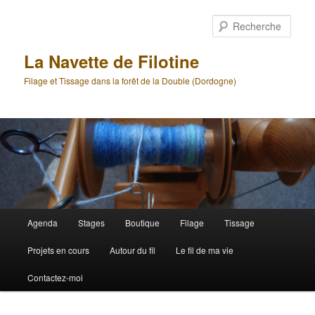
Aller
Aller
au
au
Rech
contenu
contenu
principal
secondaire
La Navette de Filotine
Filage et Tissage dans la forêt de la Double (Dordogne)
Menu
Agenda
Stages
Boutique
Filage
Tissage
principal
Projets en cours
Autour du fil
Le fil de ma vie
Contactez-moi