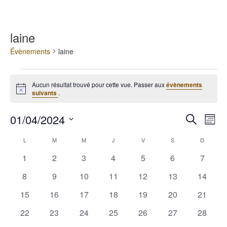
laine
Évènements
laine
Évènements
Aucun résultat trouvé pour cette vue. Passer aux
évènements
Notice
suivants
.
01/04/2024
Recherche
Navig
Recherche
Mois
et
de
Sélectionnez
navigation
vues
Calendrier
L
LUNDI
M
MARDI
M
MERCREDI
J
JEUDI
V
VENDREDI
S
SAMEDI
D
DIMANC
une
de
Évèn
de
date.
0
0
0
0
0
0
0
1
2
3
4
5
6
7
vues
Évènements
évènements
évènements
évènements
évènements
évènements
évènements
évènem
Évènements
0
0
0
0
0
0
0
8
9
10
11
12
13
14
évènements
évènements
évènements
évènements
évènements
évènements
évènem
0
0
0
0
0
0
0
15
16
17
18
19
20
21
évènements
évènements
évènements
évènements
évènements
évènements
évènem
0
0
0
0
0
0
0
22
23
24
25
26
27
28
évènements
évènements
évènements
évènements
évènements
évènements
évènem