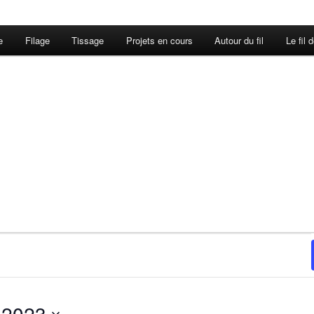
e
Filage
Tissage
Projets en cours
Autour du fil
Le fil 
 2023