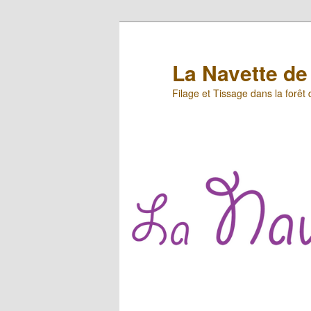
Aller
Aller
au
au
contenu
contenu
La Navette de 
principal
secondaire
Filage et Tissage dans la forêt