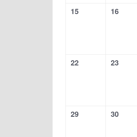
0
0
15
16
évènement,
évènem
0
0
22
23
évènement,
évènem
0
0
29
30
évènement,
évènem