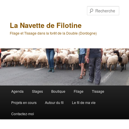
Aller
au
Rech
contenu
principal
La Navette de Filotine
Filage et Tissage dans la forêt de la Double (Dordogne)
Menu
Agenda
Stages
Boutique
Filage
Tissage
principal
Projets en cours
Autour du fil
Le fil de ma vie
Contactez-moi